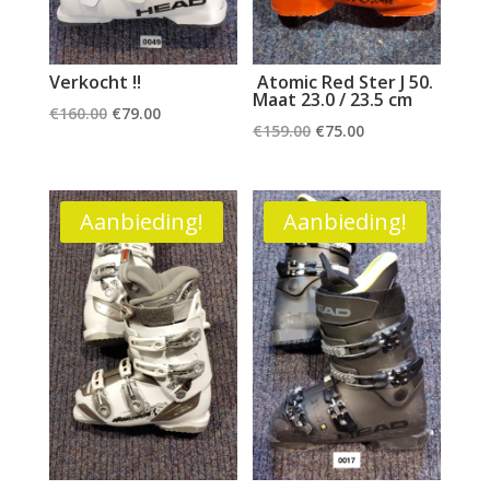
Verkocht !!
Atomic Red Ster J 50.
Maat 23.0 / 23.5 cm
Oorspronkelijke
Huidige
€
160.00
€
79.00
Oorspronkelijke
Huidige
€
159.00
€
75.00
prijs
prijs
prijs
prijs
was:
is:
was:
is:
€160.00.
€79.00.
€159.00.
€75.00.
Aanbieding!
Aanbieding!