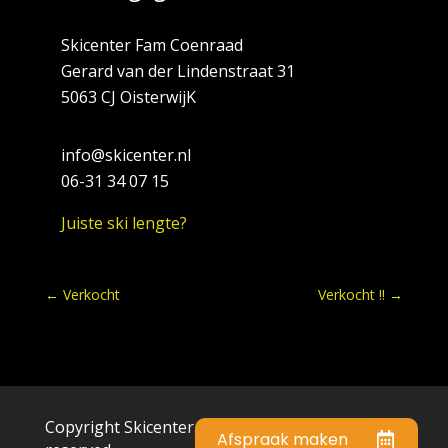
Skicenter Fam Coenraad
Gerard van der Lindenstraat 31
5063 CJ OisterwijK
info@skicenter.nl
06-31 34 07 15
Juiste ski lengte?
←
Verkocht
Verkocht !!
→
Copyright Skicenter.nl © 2023 . All rights
Afspraak maken