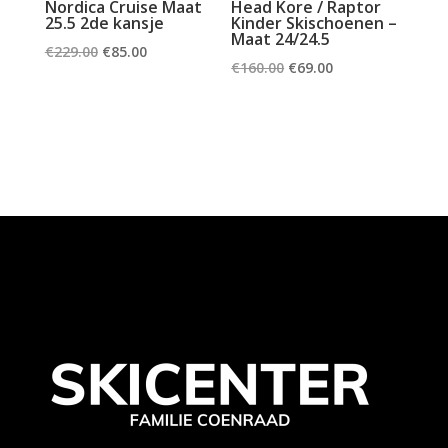
Nordica Cruise Maat
Head Kore / Raptor
25.5 2de kansje
Kinder Skischoenen –
Maat 24/24.5
Oorspronkelijke
Huidige
€
229.00
€
85.00
Oorspronkelijke
Huidige
€
160.00
€
69.00
prijs
prijs
prijs
prijs
was:
is:
was:
is:
€229.00.
€85.00.
€160.00.
€69.00.