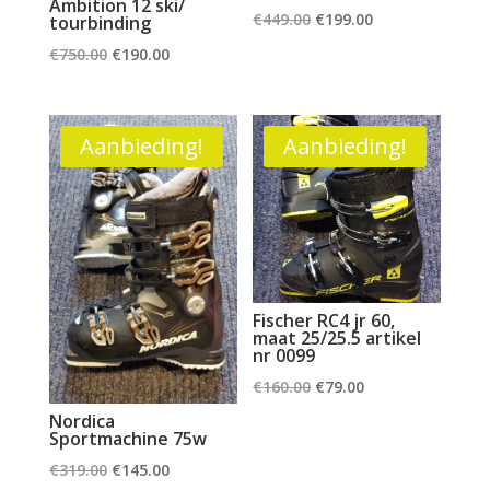
Ambition 12 ski/
Oorspronkelijke
Huidige
€
449.00
€
199.00
tourbinding
prijs
prijs
Oorspronkelijke
Huidige
€
750.00
€
190.00
was:
is:
prijs
prijs
€449.00.
€199.00.
was:
is:
€750.00.
€190.00.
Aanbieding!
Aanbieding!
Fischer RC4 jr 60,
maat 25/25.5 artikel
nr 0099
Oorspronkelijke
Huidige
€
160.00
€
79.00
prijs
prijs
Nordica
Sportmachine 75w
was:
is:
Oorspronkelijke
Huidige
€
319.00
€
145.00
€160.00.
€79.00.