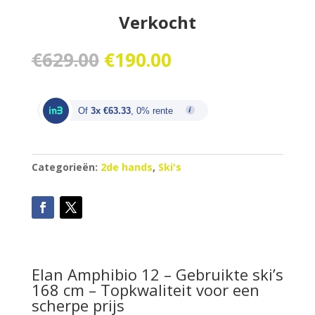
Verkocht
Oorspronkelijke
Huidige
€
629.00
€
190.00
prijs
prijs
was:
is:
€629.00.
€190.00.
Of
3x €63.33
, 0% rente
Categorieën:
2de hands
,
Ski's
Elan Amphibio 12 – Gebruikte ski’s
168 cm – Topkwaliteit voor een
scherpe prijs