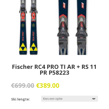
Fischer RC4 PRO TI AR + RS 11
PR P58223
Oorspronkelijke
Huidige
€
699.00
€
389.00
prijs
prijs
was:
is:
Ski lengte:
€699.00.
€389.00.