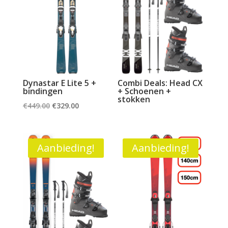
Dynastar E Lite 5 +
Combi Deals: Head CX
bindingen
+ Schoenen +
stokken
Oorspronkelijke
Huidige
€
449.00
€
329.00
prijs
prijs
was:
is:
€449.00.
€329.00.
Aanbieding!
Aanbieding!