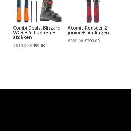
Combi Deals: Blizzard
Atomic Redster 2
WCR + Schoenen +
junior + bindingen
stokken
Oorspronkelijke
Huidige
€
389.00
€
299.00
Oorspronkelijke
Huidige
€
819.00
€
499.00
prijs
prijs
prijs
prijs
was:
is:
was:
is:
€389.00.
€299.00.
€819.00.
€499.00.