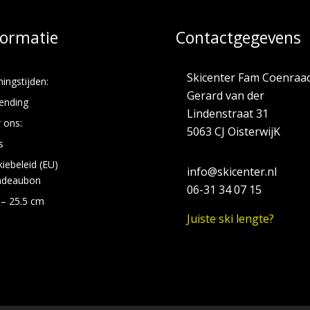
formatie
Contactgegevens
Skicenter Fam Coenraa
ingstijden:
Gerard van der
ending
Lindenstraat 31
 ons:
5063 CJ OisterwijK
s
iebeleid (EU)
info@skicenter.nl
adeaubon
06-31 34 07 15
 – 25.5 cm
Juiste ski lengte?