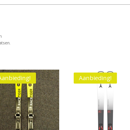
n
atsen.
Aanbieding!
Aanbieding!