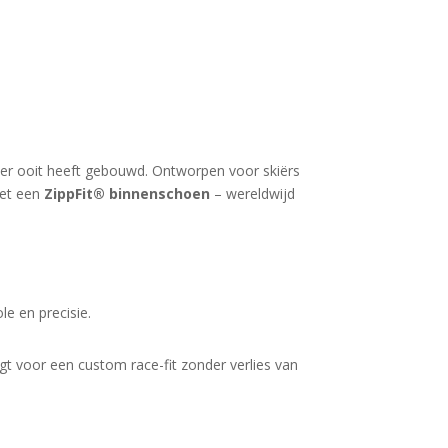
her ooit heeft gebouwd. Ontworpen voor skiërs
et een
ZippFit® binnenschoen
– wereldwijd
le en precisie.
rgt voor een custom race-fit zonder verlies van