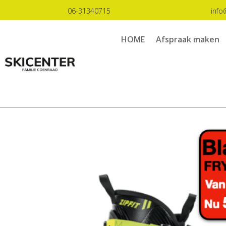
06-31340715
info
HOME
Afspraak maken