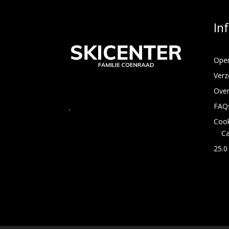
In
Open
Verz
Over
FAQ
.
Cook
C
25.0