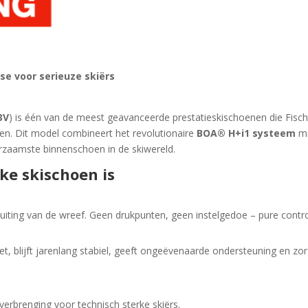
se voor serieuze skiërs
3V
) is één van de meest geavanceerde prestatieskischoenen die Fisc
sen. Dit model combineert het revolutionaire
BOA® H+i1 systeem
m
rzaamste binnenschoen in de skiwereld.
ke skischoen is
uiting van de wreef. Geen drukpunten, geen instelgedoe – pure contro
et, blijft jarenlang stabiel, geeft ongeëvenaarde ondersteuning en zo
overbrenging voor technisch sterke skiërs.