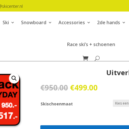
@skicenter.nl
Ski
Snowboard
Accessories
2de hands
Race ski’s + schoenen
Uitver
Oorspronkelijk
Huidige
€
950.00
€
499.00
prijs
prijs
was:
is:
Skischoenmaat
€950.00.
€499.00.