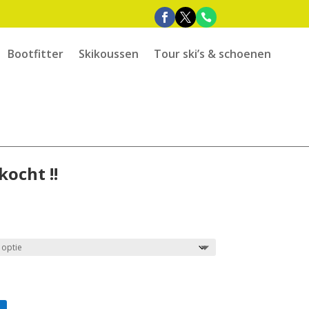
Bootfitter
Skikoussen
Tour ski’s & schoenen
kocht !!
e