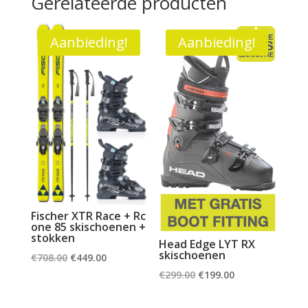
Gerelateerde producten
Aanbieding!
Aanbieding!
Fischer XTR Race + Rc
one 85 skischoenen +
stokken
Head Edge LYT RX
skischoenen
Oorspronkelijke
Huidige
€
708.00
€
449.00
Oorspronkelijke
Huidige
prijs
prijs
€
299.00
€
199.00
prijs
prijs
was:
is: