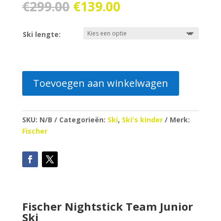
Oorspronkelijke
Huidige
€
299.00
€
139.00
prijs
prijs
was:
is:
Ski lengte:
€299.00.
€139.00.
Toevoegen aan winkelwagen
SKU:
N/B
Categorieën:
Ski
,
Ski's kinder
Merk:
Fischer
Fischer Nightstick Team Junior
Ski