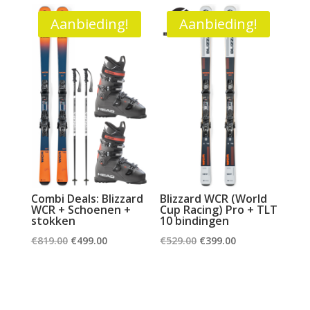
was:
is:
€708.00.
€449.00.
€299.00.
€199.00.
Aanbieding!
Aanbieding!
Combi Deals: Blizzard
Blizzard WCR (World
WCR + Schoenen +
Cup Racing) Pro + TLT
stokken
10 bindingen
Oorspronkelijke
Huidige
Oorspronkelijke
Huidige
€
819.00
€
499.00
€
529.00
€
399.00
prijs
prijs
prijs
prijs
was:
is:
was:
is:
€819.00.
€499.00.
€529.00.
€399.00.