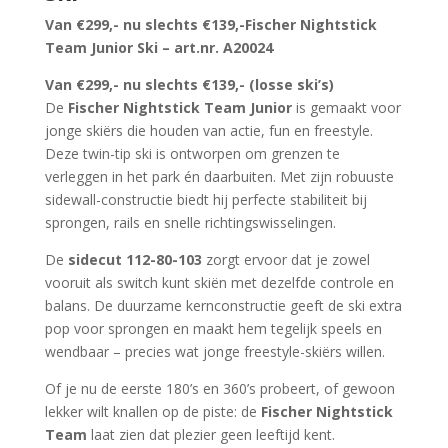
Van €299,- nu slechts €139,-
Fischer Nightstick
Team Junior Ski – art.nr. A20024
Van €299,- nu slechts €139,- (losse ski’s)
De
Fischer Nightstick Team Junior
is gemaakt voor
jonge skiërs die houden van actie, fun en freestyle.
Deze twin-tip ski is ontworpen om grenzen te
verleggen in het park én daarbuiten. Met zijn robuuste
sidewall-constructie biedt hij perfecte stabiliteit bij
sprongen, rails en snelle richtingswisselingen.
De
sidecut 112-80-103
zorgt ervoor dat je zowel
vooruit als switch kunt skiën met dezelfde controle en
balans. De duurzame kernconstructie geeft de ski extra
pop voor sprongen en maakt hem tegelijk speels en
wendbaar – precies wat jonge freestyle-skiërs willen.
Of je nu de eerste 180’s en 360’s probeert, of gewoon
lekker wilt knallen op de piste: de
Fischer Nightstick
Team
laat zien dat plezier geen leeftijd kent.