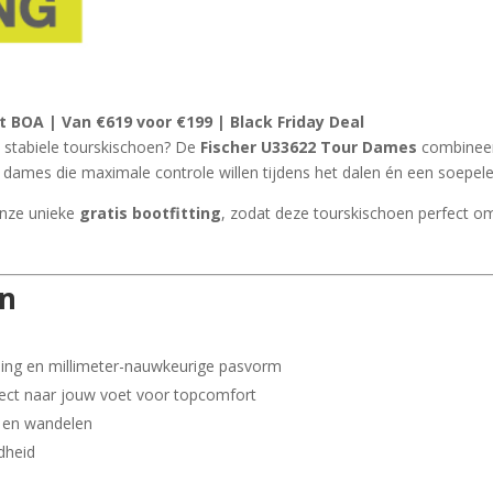
 BOA | Van €619 voor €199 | Black Friday Deal
t stabiele tourskischoen? De
Fischer U33622 Tour Dames
combineer
ames die maximale controle willen tijdens het dalen én een soepele l
onze unieke
gratis bootfitting
, zodat deze tourskischoen perfect om 
en
eling en millimeter-nauwkeurige pasvorm
fect naar jouw voet voor topcomfort
n en wandelen
dheid