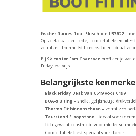
Fischer Dames Tour Skischoen U33622 – met
Op zoek naar een lichte, comfortabele en uiters
vormbare Thermo Fit binnenschoen. Ideaal voor d
Bij
Skicenter Fam Coenraad
profiteer je van 
Friday knalprijs!
Belangrijkste kenmerk
Black Friday Deal: van €619 voor €199
BOA-sluiting
– snelle, gelijkmatige drukverd
Thermo Fit binnenschoen
– vormt zich per
Tourstand / loopstand
– ideaal voor toere
Lichtgewicht constructie voor minder vermoei
Comfortabele leest speciaal voor dames