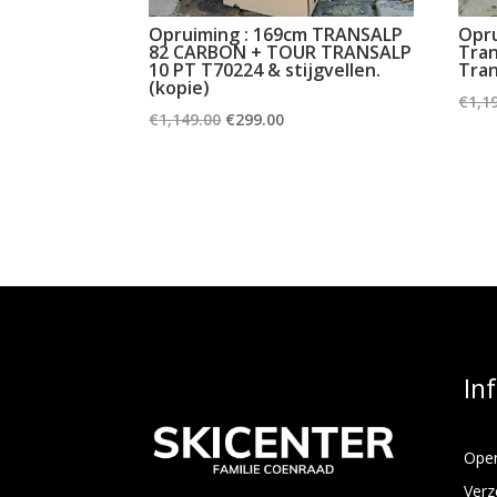
Opruiming : 169cm TRANSALP
Opru
82 CARBON + TOUR TRANSALP
Tran
10 PT T70224 & stijgvellen.
Tran
(kopie)
€
1,1
Oorspronkelijke
Huidige
€
1,149.00
€
299.00
prijs
prijs
was:
is:
€1,149.00.
€299.00.
In
Open
Verz