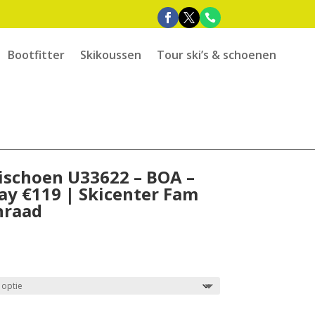
Bootfitter
Skikoussen
Tour ski’s & schoenen
ischoen U33622 – BOA –
day €119 | Skicenter Fam
nraad
e