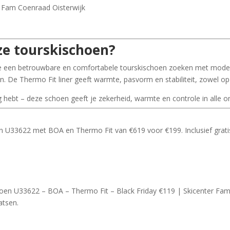
r Fam Coenraad Oisterwijk
e tourskischoen?
 een betrouwbare en comfortabele tourskischoen zoeken met moderne
 De Thermo Fit liner geeft warmte, pasvorm en stabiliteit, zowel op d
ng hebt – deze schoen geeft je zekerheid, warmte en controle in alle
n U33622 met BOA en Thermo Fit van €619 voor €199. Inclusief gratis
oen U33622 – BOA – Thermo Fit – Black Friday €119 | Skicenter Fa
atsen.