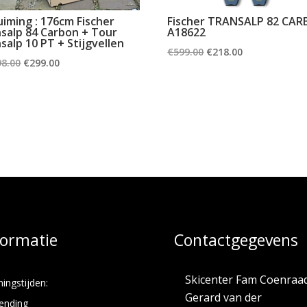
iming : 176cm Fischer
Fischer TRANSALP 82 CA
salp 84 Carbon + Tour
A18622
salp 10 PT + Stijgvellen
Oorspronkelijke
Huidige
€
599.00
€
218.00
Oorspronkelijke
Huidige
98.00
€
299.00
prijs
prijs
prijs
prijs
was:
is:
was:
is:
€599.00.
€218.00.
€1,198.00.
€299.00.
formatie
Contactgegevens
Skicenter Fam Coenraa
ingstijden:
Gerard van der
ending