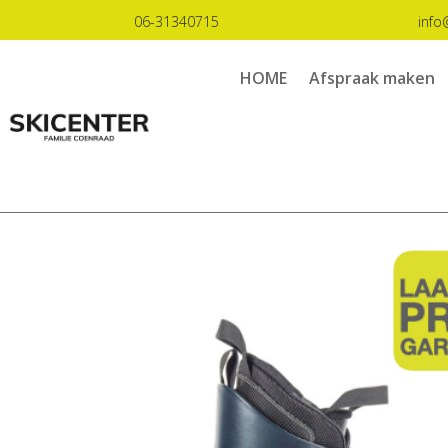
06-31340715
info
HOME
Afspraak maken