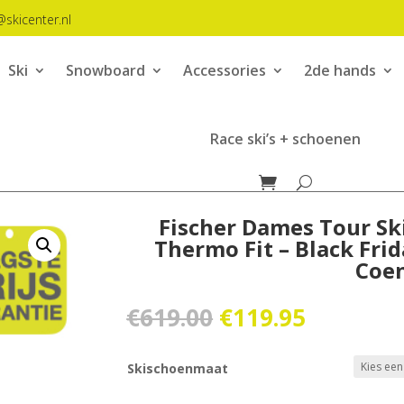
@skicenter.nl
Ski
Snowboard
Accessories
2de hands
Race ski’s + schoenen
Fischer Dames Tour Sk
Thermo Fit – Black Fri
Coe
Oorspronkelijk
Huidige
€
619.00
€
119.95
prijs
prijs
was:
is:
Skischoenmaat
€619.00.
€119.95.