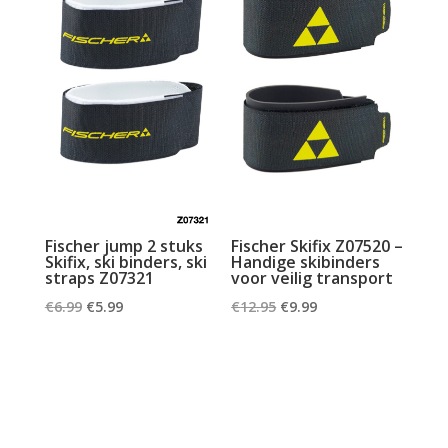
Fischer jump 2 stuks
Fischer Skifix Z07520 –
Skifix, ski binders, ski
Handige skibinders
straps Z07321
voor veilig transport
Oorspronkelijke
Huidige
Oorspronkelijke
Huidige
€
6.99
€
5.99
€
12.95
€
9.99
prijs
prijs
prijs
prijs
was:
is:
was:
is:
€6.99.
€5.99.
€12.95.
€9.99.