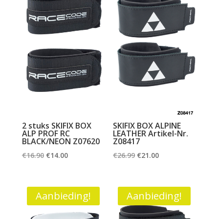
2 stuks SKIFIX BOX
SKIFIX BOX ALPINE
ALP PROF RC
LEATHER Artikel-Nr.
BLACK/NEON Z07620
Z08417
Oorspronkelijke
Huidige
Oorspronkelijke
Huidige
€
16.90
€
14.00
€
26.99
€
21.00
prijs
prijs
prijs
prijs
was:
is:
was:
is:
€16.90.
€14.00.
€26.99.
€21.00.
Aanbieding!
Aanbieding!