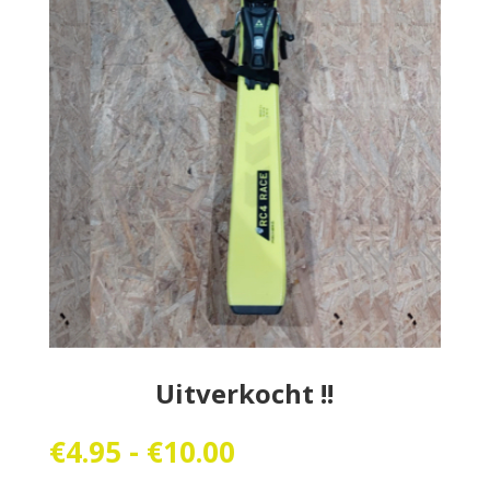
Uitverkocht !!
Prijsklasse:
€
4.95
-
€
10.00
€4.95