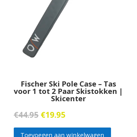
Fischer Ski Pole Case – Tas
voor 1 tot 2 Paar Skistokken |
Skicenter
Oorspronkelijke
Huidige
€
44.95
€
19.95
prijs
prijs
was:
is:
€44.95.
€19.95.
Toevoegen aan winkelwagen