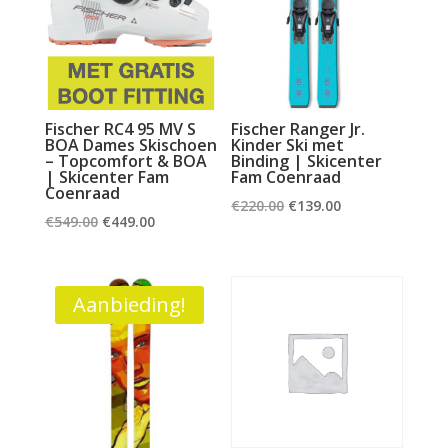
Fischer RC4 95 MV S
Fischer Ranger Jr.
BOA Dames Skischoen
Kinder Ski met
– Topcomfort & BOA
Binding | Skicenter
| Skicenter Fam
Fam Coenraad
Coenraad
Oorspronkelijke
Huidige
€
220.00
€
139.00
Oorspronkelijke
Huidige
€
549.00
€
449.00
prijs
prijs
prijs
prijs
was:
is:
was:
is:
€220.00.
€139.00.
€549.00.
€449.00.
Aanbieding!