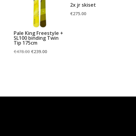
2x jr skiset
€
275.00
Pale King Freestyle +
SL100 binding Twin
Tip 175cm
Oorspronkelijke
Huidige
€
478.00
€
239.00
prijs
prijs
was:
is:
€478.00.
€239.00.