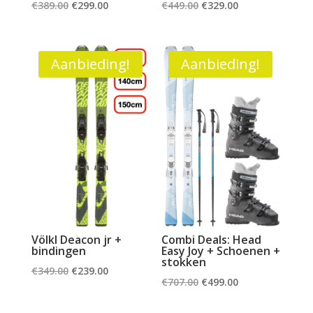
Oorspronkelijke
Huidige
Oorspronkelijke
Huidige
€
389.00
€
299.00
€
449.00
€
329.00
prijs
prijs
prijs
prijs
was:
is:
was:
is:
€389.00.
€299.00.
€449.00.
€329.00.
Aanbieding!
Aanbieding!
Völkl Deacon jr +
Combi Deals: Head
bindingen
Easy Joy + Schoenen +
stokken
Oorspronkelijke
Huidige
€
349.00
€
239.00
Oorspronkelijke
Huidige
€
707.00
€
499.00
prijs
prijs
prijs
prijs
was:
is: