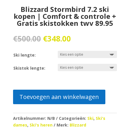
Blizzard Stormbird 7.2 ski
kopen | Comfort & controle +
Gratis skistokken twv 89.95
Oorspronkelijke
Huidige
€
500.00
€
348.00
prijs
prijs
was:
is:
Ski lengte:
€500.00.
€348.00.
Skistok lengte:
Toevoegen aan winkelwagen
Artikelnummer:
N/B
Categorieën:
Ski
,
Ski's
dames
,
Ski's heren
Merk:
Blizzard