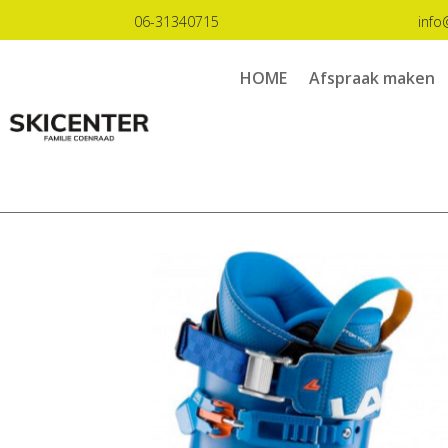
06-31340715
info
HOME
Afspraak maken