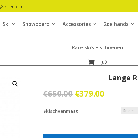
@skicenter.nl
Ski
Snowboard
Accessories
2de hands
Race ski’s + schoenen
Lange R
Oorspronkelijk
Huidige
€
650.00
€
379.00
prijs
prijs
was:
is:
Skischoenmaat
€650.00.
€379.00.