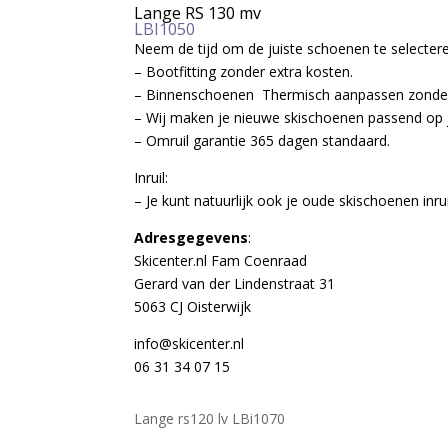
Lange RS 130 mv
LBI1050
Neem de tijd om de juiste schoenen te selecteren
– Bootfitting zonder extra kosten.
– Binnenschoenen Thermisch aanpassen zonder
– Wij maken je nieuwe skischoenen passend op je
– Omruil garantie 365 dagen standaard.
Inruil:
– Je kunt natuurlijk ook je oude skischoenen inrui
Adresgegevens
:
Skicenter.nl Fam Coenraad
Gerard van der Lindenstraat 31
5063 CJ Oisterwijk
info@skicenter.nl
06 31 34 07 15
Lange rs120 lv LBi1070