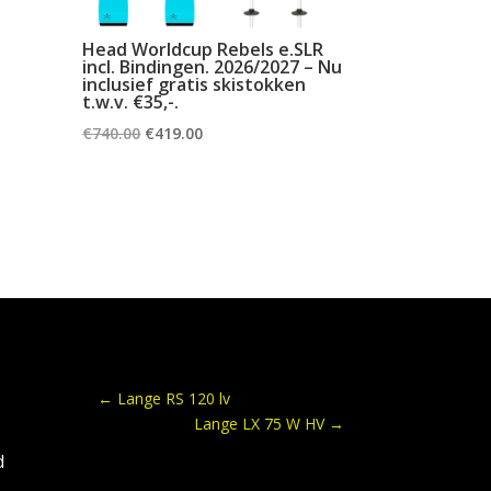
Head Worldcup Rebels e.SLR
incl. Bindingen. 2026/2027 – Nu
inclusief gratis skistokken
t.w.v. €35,-.
Oorspronkelijke
Huidige
€
740.00
€
419.00
prijs
prijs
was:
is:
€740.00.
€419.00.
←
Lange RS 120 lv
Lange LX 75 W HV
→
d