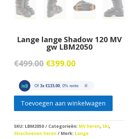
Lange lange Shadow 120 MV
gw LBM2050
Oorspronkelijke
Huidige
€
499.00
€
399.00
prijs
prijs
was:
is:
€499.00.
€399.00.
Of
3x €133.00
, 0% rente
Toevoegen aan winkelwagen
SKU:
LBM2050
Categorieën:
MV heren
,
Ski
,
Skischoenen heren
Merk:
Lange