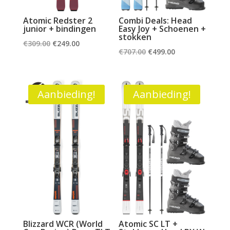
Atomic Redster 2
Combi Deals: Head
junior + bindingen
Easy Joy + Schoenen +
stokken
Oorspronkelijke
Huidige
€
309.00
€
249.00
Oorspronkelijke
Huidige
€
707.00
€
499.00
prijs
prijs
prijs
prijs
was:
is:
was:
is:
€309.00.
€249.00.
€707.00.
€499.00.
Aanbieding!
Aanbieding!
Blizzard WCR (World
Atomic SC LT +